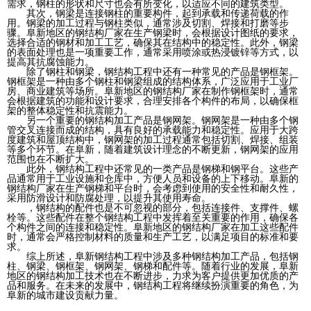
需求，钢柱的形状和尺寸也会有所变化，以适应不同的建筑类型。
其次，钢梁是连接钢柱的重要构件，起到承载和传递荷载的作
用。钢梁的加工过程与钢柱类似，通常涉及切割、焊接和打磨等步
骤。阜新地区的钢结构厂家在生产钢梁时，会根据设计图纸的要求，
选择合适的钢材和加工工艺，确保其在结构中的稳定性。此外，钢梁
的表面处理也是一项重要工作，通常采用喷涂或热浸镀锌等方式，以
提高其抗腐蚀能力。
除了钢柱和钢梁，钢结构工程中还有一种常见的产品是钢框架。
钢框架是一种由多个钢柱和钢梁组成的结构体系，广泛应用于工业厂
房、商业建筑等场所。阜新地区的钢结构厂家在制作钢框架时，通常
会根据建筑的功能和设计要求，合理安排各个构件的布局，以确保框
架的整体稳定性和抗震能力。
另一个重要的钢结构加工产品是钢网架。钢网架是一种由多个钢
管交叉连接而成的结构，具有良好的承载能力和稳定性。应用于大跨
度建筑和屋顶结构中，钢网架的加工过程通常包括切割、焊接、组装
等多个环节。在阜新，随着建筑设计理念的不断更新，钢网架的应用
范围也在不断扩大。
此外，钢结构工程中还常见的一类产品是钢梯和钢平台。这些产
品通常用于工业设施和仓库中，方便人员和设备的上下移动。阜新的
钢结构厂家在生产钢梯和平台时，会考虑到使用的安全性和耐久性，
采用防滑设计和防腐处理，以提升其使用寿命。
，钢结构的配件也是不可忽视的部分，包括连接件、支撑件、螺
栓等。这些配件在整个钢结构工程中发挥着至关重要的作用，确保各
个构件之间的连接和稳定性。阜新地区的钢结构厂家在加工这些配件
时，通常会严格控制材料的质量和生产工艺，以满足项目的标准和要
求。
综上所述，阜新钢结构工程中涉及多种钢结构加工产品，包括钢
柱、钢梁、钢框架、钢网架、钢梯和配件等。随着行业的发展，阜新
地区的钢结构加工技术也在不断进步，力求为客户提供更加优质的产
品和服务。在未来的发展中，钢结构工程将继续扮演重要的角色，为
阜新的城市建设贡献力量。